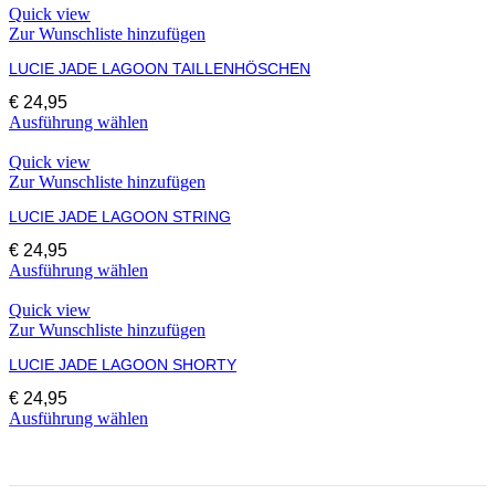
Quick view
Zur Wunschliste hinzufügen
LUCIE JADE LAGOON TAILLENHÖSCHEN
€
24,95
Dieses
Ausführung wählen
Produkt
weist
Quick view
mehrere
Zur Wunschliste hinzufügen
Varianten
LUCIE JADE LAGOON STRING
auf.
Die
€
24,95
Optionen
Dieses
Ausführung wählen
können
Produkt
auf
weist
Quick view
der
mehrere
Zur Wunschliste hinzufügen
Produktseite
Varianten
gewählt
LUCIE JADE LAGOON SHORTY
auf.
werden
Die
€
24,95
Optionen
Dieses
Ausführung wählen
können
Produkt
auf
weist
der
mehrere
Produktseite