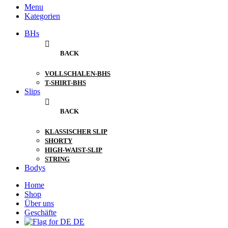
Menu
Kategorien
BHs
BACK
VOLLSCHALEN-BHS
T-SHIRT-BHS
Slips
BACK
KLASSISCHER SLIP
SHORTY
HIGH-WAIST-SLIP
STRING
Bodys
Home
Shop
Über uns
Geschäfte
DE